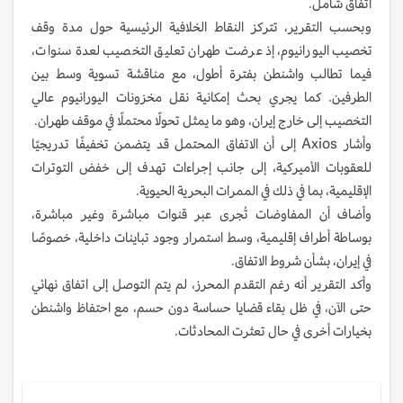
اتفاق شامل.
وبحسب التقرير، تتركز النقاط الخلافية الرئيسية حول مدة وقف
تخصيب اليورانيوم، إذ عرضت طهران تعليق التخصيب لعدة سنوات،
فيما تطالب واشنطن بفترة أطول، مع مناقشة تسوية وسط بين
الطرفين. كما يجري بحث إمكانية نقل مخزونات اليورانيوم عالي
التخصيب إلى خارج إيران، وهو ما يمثل تحولًا محتملًا في موقف طهران.
وأشار Axios إلى أن الاتفاق المحتمل قد يتضمن تخفيفًا تدريجيًا
للعقوبات الأميركية، إلى جانب إجراءات تهدف إلى خفض التوترات
الإقليمية، بما في ذلك في الممرات البحرية الحيوية.
وأضاف أن المفاوضات تُجرى عبر قنوات مباشرة وغير مباشرة،
بوساطة أطراف إقليمية، وسط استمرار وجود تباينات داخلية، خصوصًا
في إيران، بشأن شروط الاتفاق.
وأكد التقرير أنه رغم التقدم المحرز، لم يتم التوصل إلى اتفاق نهائي
حتى الآن، في ظل بقاء قضايا حساسة دون حسم، مع احتفاظ واشنطن
بخيارات أخرى في حال تعثرت المحادثات.